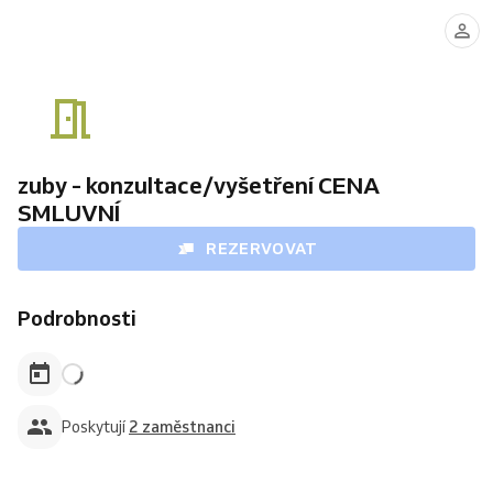
Pavlína
Zuzana
Pšeničková
Wolfová
zuby - konzultace/vyšetření CENA
SMLUVNÍ
REZERVOVAT
Podrobnosti
Poskytují
2 zaměstnanci