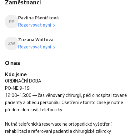
Zaměstnanci
Pavlína Pšeničková
PP
Rezervovat nyní
Zuzana Wolfová
ZW
Rezervovat nyní
O nás
Kdo jsme
ORDINAČNÍ DOBA
PO-NE 9-19
12:00–15:00 — čas věnovaný chirurgii, péči o hospitalizované
pacienty a obědu personálu. Ošetření v tomto čase je nutné
předem domluvit telefonicky.
Nutná telefonická reservace na ortopedické vyšetření,
rehabilitaci a referovaní pacienti a chirurgické zákroky