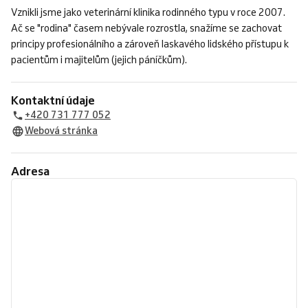
Vznikli jsme jako veterinární klinika rodinného typu v roce 2007.
Ač se "rodina" časem nebývale rozrostla, snažíme se zachovat
principy profesionálního a zároveň laskavého lidského přístupu k
pacientům i majitelům (jejich páníčkům).
Kontaktní údaje
+420 731 777 052
Webová stránka
Adresa