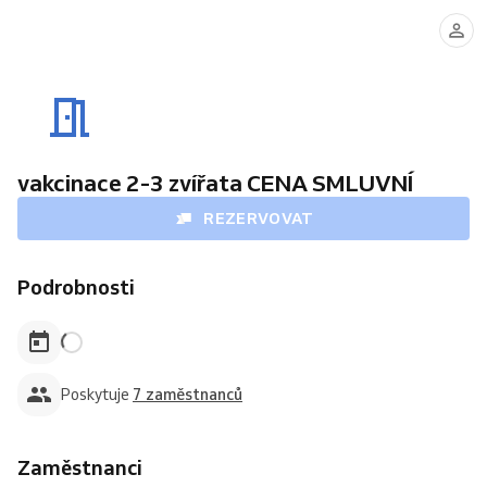
Helena
Pavlína
Jakub
Tereza
Cardová
Pšeničková
Čerňanský
Huráková
vakcinace 2-3 zvířata CENA SMLUVNÍ
REZERVOVAT
Podrobnosti
Poskytuje
7 zaměstnanců
Zaměstnanci