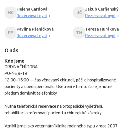
Helena Cardová
Jakub Čerňanský
HC
JČ
Rezervovat nyní
Rezervovat nyní
Pavlína Pšeničková
Tereza Huráková
PP
TH
Rezervovat nyní
Rezervovat nyní
O nás
Kdo jsme
ORDINAČNÍ DOBA
PO-NE 9-19
12:00–15:00 — čas věnovaný chirurgii, péči o hospitalizované
pacienty a obědu personálu. Ošetření v tomto čase je nutné
předem domluvit telefonicky.
Nutná telefonická reservace na ortopedické vyšetření,
rehabilitaci a referovaní pacienti a chirurgické zákroky
Vznikli jsme jako veterinární klinika rodinného typu v roce 2007.