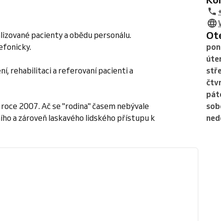
O
alizované pacienty a obědu personálu.
efonicky.
pon
úte
, rehabilitaci a referovaní pacienti a
stř
čtv
pát
v roce 2007. Ač se "rodina" časem nebývale
sob
ího a zároveň laskavého lidského přístupu k
ned