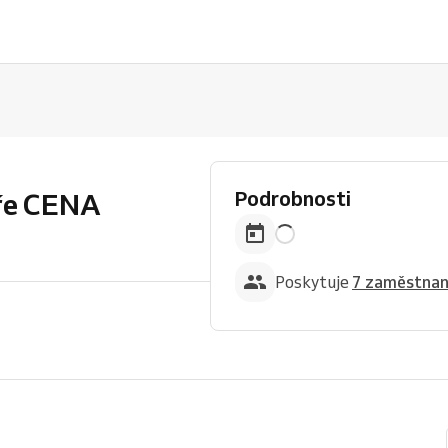
Podrobnosti
íře CENA
Poskytuje
7 zaměstna